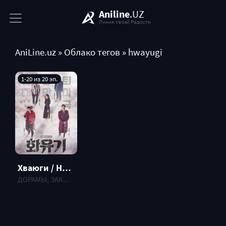
Aniline
.UZ
Линия твоей Радости
AniLine.uz
»
Облако тегов
» hwayugi
1-20 из 20 эп.
Хваюги / Hwayugi
ДОРАМЫ, ЗАКОНЧЕННЫЕ , 2017 г.