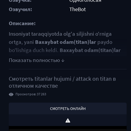
Озвучил:
TheBot
Описание:
Insoniyat taraqqiyotda olg'a siljishni o'rniga
ortga, yani
Baxaybat odam(titan)lar
paydo
bo'lishiga duch keldi.
Baxaybat odam(titan)lar
gapirishni ham eshtishni ham hatto o'ylashni ham
bilmas edi lekin ular odamlarni o'z oljasi deb
bilardi. Ularni oddiy XIX asr qurollari hatto
Смотреть
titanlar hujumi / attack on titan
в
jarohatlay olmas edi. Shu tariqa odamlar
отличном качестве
baxaybat ustunlar bilan o'ralgan shaharlarda
Просмотров: 37 263
yashay boshladi. Shu tariqa 100 yil o'tib ketti,
insoniyat o'zini tinchilantirib oldi, armiyada
СМОТРЕТЬ ОНЛАЙН
harbiylar soni kamaydi, baxaybat ustun
qo'riqchilarini oddiy dehqonlardan farqi qolmadi.