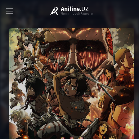
Aniline
.UZ
Линия твоей Радости