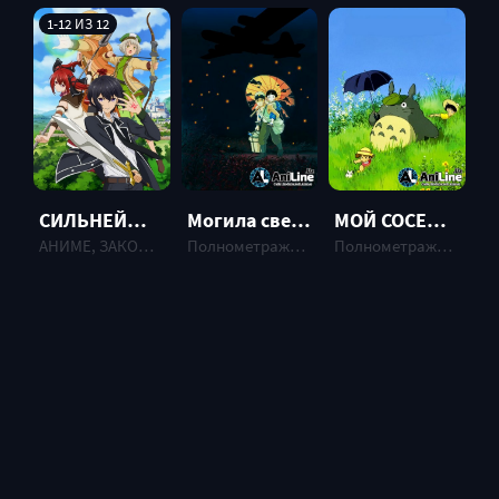
1-12 ИЗ 12
МОЙ СОСЕД ТОТОРО / TONARI NO TOTORO
СИЛЬНЕЙШИЙ МУДРЕЦ НИЗШЕЙ ЭМБЛЕМЫ
Могила светлячков / Hotaru no Haka
Полнометражные аниме , 1988 г.
АНИМЕ, ЗАКОНЧЕННЫЕ , 2022 г.
Полнометражные аниме , ФИЛЬМ, 1988 г.