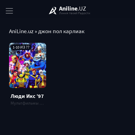
Aniline
.UZ
Линия твоей Радости
AniLine.uz
» джон пол карлиак
1-10 ИЗ ??
Люди Икс ’97
Мультфильмы и Мультсериалы , СЕРИАЛ, 2024 г.