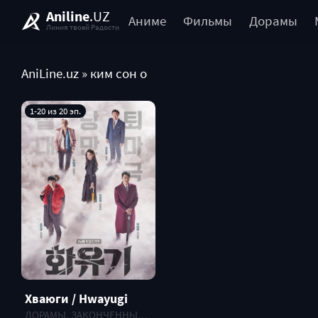
Aniline
.UZ
Аниме
Фильмы
Дорамы
Линия твоей Радости
AniLine.uz
» ким сон о
1-20 из 20 эп.
Хваюги / Hwayugi
ДОРАМЫ, ЗАКОНЧЕННЫЕ , 2017 г.