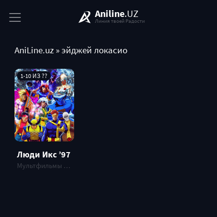
Aniline
.UZ
Линия твоей Радости
AniLine.uz
» эйджей локасио
1-10 ИЗ ??
Люди Икс ’97
Мультфильмы и Мультсериалы , СЕРИАЛ, 2024 г.