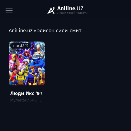
Aniline
.UZ
Линия твоей Радости
AniLine.uz
» элисон сили-смит
1-10 ИЗ ??
Люди Икс ’97
Мультфильмы и Мультсериалы , СЕРИАЛ, 2024 г.