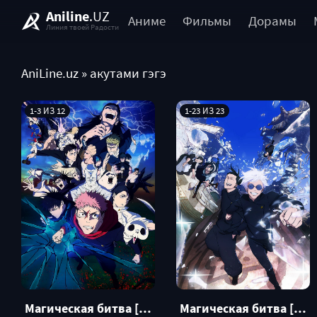
Aniline
.UZ
Аниме
Фильмы
Дорамы
Линия твоей Радости
AniLine.uz
» акутами гэгэ
1-3 ИЗ 12
1-23 ИЗ 23
Магическая битва [ТВ-3] (2026)
Магическая битва [ТВ-2]