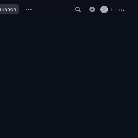
аказов
Гость