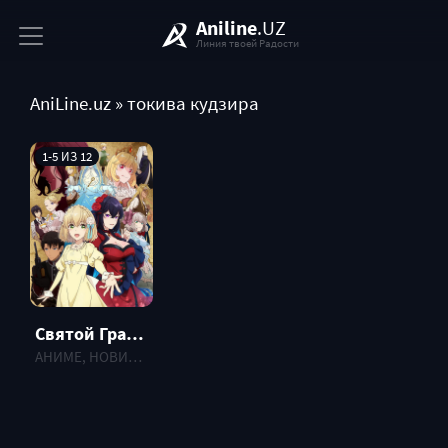
Aniline
.UZ
Линия твоей Радости
AniLine.uz
» токива кудзира
1-5 ИЗ 12
Святой Грааль Эрис (2026)
АНИМЕ, НОВИНКИ , 2026 г.