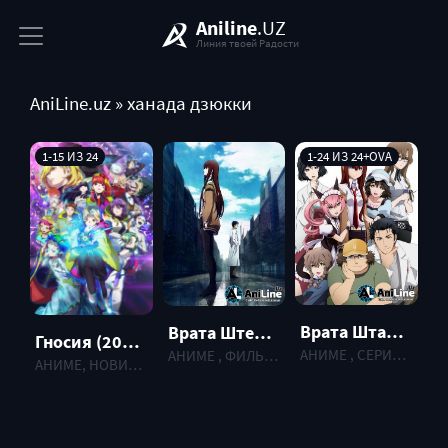
Aniline
.UZ
Линия твоей Радости
AniLine.uz
» ханада дзюкки
1-15 ИЗ 24
1-24 ИЗ 24+OVA
Врата Штайнера / Steins;Gate
Врата Штейна (фильм) | Gekijouban Steins;Gate
Гносия (2025)
АНИМЕ , СЕРИАЛ, 2011 г.
АНИМЕ , ФИЛЬМ, 2013 г.
АНИМЕ, НОВИНКИ , 2025 г.