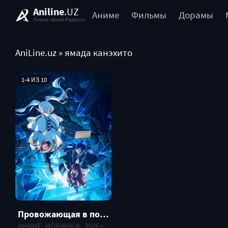
Aniline
.UZ
Аниме
Фильмы
Дорамы
Линия твоей Радости
AniLine.uz
» ямада канэхито
1-4 ИЗ 10
Провожающая в последний путь Фрирен [ТВ-2]
АНИМЕ, НОВИНКИ , 2026 г.