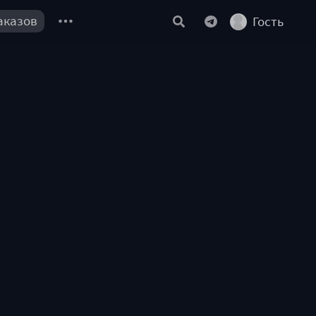
аказов
Гость