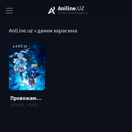
Aniline
.UZ
Линия твоей Радости
AniLine.uz
» даики харасина
1-4 ИЗ 10
Провожающая в последний путь Фрирен [ТВ-2]
АНИМЕ, НОВИНКИ , 2026 г.