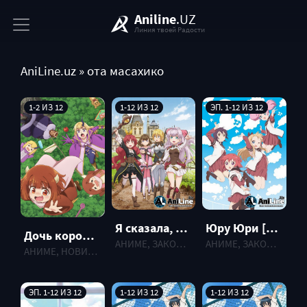
Aniline
.UZ
Линия твоей Радости
AniLine.uz
» ота масахико
1-2 ИЗ 12
1-12 ИЗ 12
ЭП. 1-12 ИЗ 12
Я сказала, усредни мои способности! / Watashi, Nouryoku wa Heikinchi dette Itta yo ne!
Юру Юри [ТВ-2] / Лилии на ветру [ТВ-2] / Yuru Yuri [TV-2]
Дочь короля демонов слишком добрая! (2026)
АНИМЕ, ЗАКОНЧЕННЫЕ , 2019 г.
АНИМЕ, ЗАКОНЧЕННЫЕ , 2012 г.
АНИМЕ, НОВИНКИ , 2026 г.
ЭП. 1-12 ИЗ 12
1-12 ИЗ 12
1-12 ИЗ 12