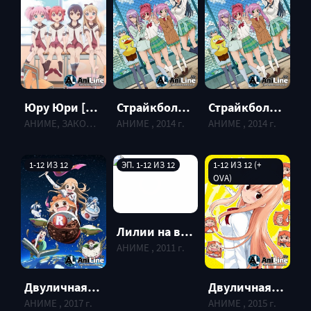
Юру Юри [ТВ-1] / Лилии на ветру [ТВ-1] / Yuru Yuri [TV-1]
Страйкбольный Клуб / Sabagebu!
Страйкбольный Клуб / Sabagebu!
АНИМЕ, ЗАКОНЧЕННЫЕ , 2011 г.
АНИМЕ , 2014 г.
АНИМЕ , 2014 г.
1-12 ИЗ 12
ЭП. 1-12 ИЗ 12
1-12 ИЗ 12 (+
OVA)
Лилии на ветру / Yuru Yuri
АНИМЕ , 2011 г.
Двуличная сестрёнка Умару ТВ-2 / Himouto! Umaru-chan R
Двуличная сестрёнка Умару / Himouto! Umaru-chan
АНИМЕ , 2017 г.
АНИМЕ , 2015 г.