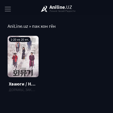
Aniline
.UZ
Линия твоей Радости
AniLine.uz
» пак хон гён
1-20 из 20 эп.
Хваюги / Hwayugi
ДОРАМЫ, ЗАКОНЧЕННЫЕ , 2017 г.