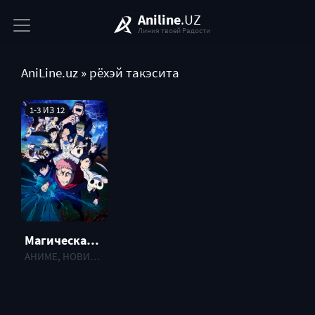
Aniline
.UZ
Линия твоей Радости
AniLine.uz
» рёхэй такэсита
1-3 ИЗ 12
Магическая битва [ТВ-3] (2026)
АНИМЕ, НОВИНКИ , 2026 г.