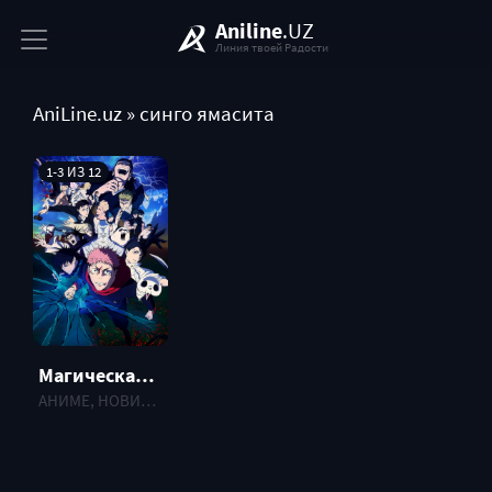
Aniline
.UZ
Линия твоей Радости
AniLine.uz
» синго ямасита
1-3 ИЗ 12
Магическая битва [ТВ-3] (2026)
АНИМЕ, НОВИНКИ , 2026 г.