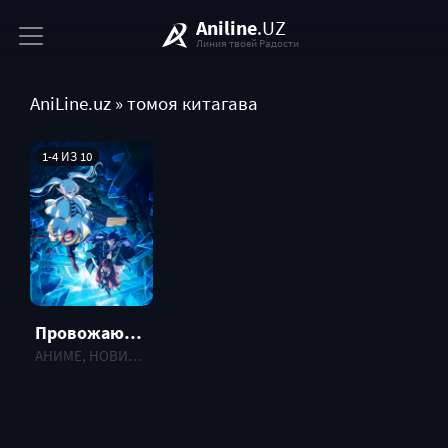
Aniline
.UZ
Линия твоей Радости
AniLine.uz
» томоя китагава
1-4 ИЗ 10
Провожающая в последний путь Фрирен [ТВ-2]
АНИМЕ, НОВИНКИ , 2026 г.