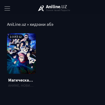
Aniline
.UZ
Линия твоей Радости
AniLine.uz
» хидэаки абэ
1-3 ИЗ 12
Магическая битва [ТВ-3] (2026)
АНИМЕ, НОВИНКИ , 2026 г.