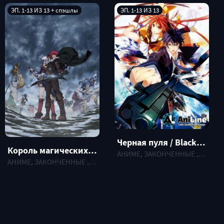
ЭП. 1-13 ИЗ 13 + спэшлы
ЭП. 1-13 ИЗ 13
Черная пуля / Black bullet
Король магических стрел и Ванадис / Madan no Ou to Vanadis
АНИМЕ, ЗАКОНЧЕННЫЕ , 2014 г.
АНИМЕ, ЗАКОНЧЕННЫЕ , 2014 г.