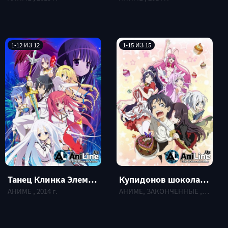
1-12 ИЗ 12
1-15 ИЗ 15
Танец Клинка Элементалистов / Seirei Tsukai no Blade Dance
Купидонов шоколад... / Aishen Qiaokeli-ing…
АНИМЕ , 2014 г.
АНИМЕ, ЗАКОНЧЕННЫЕ , 2015 г.