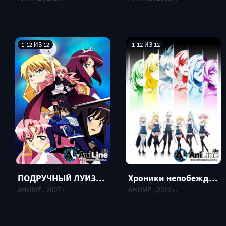
1-12 ИЗ 12
1-12 ИЗ 12
ПОДРУЧНЫЙ ЛУИЗЫ-НУЛИЗЫ [ТВ-2] / ZERO NO TSUKAIMA [TV-2]
Хроники непобежденного Бахамута / Saijaku Muhai no Bahamut
АНИМЕ , 2007 г.
АНИМЕ , 2016 г.