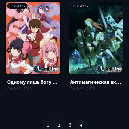
1-12 ИЗ 12
1-12 ИЗ 12
Одному лишь богу ведомый мир 3 / The World God Only Knows 3
Антимагическая академия "35-е экспериментальное подразделение" / Taimadou Gakuen 35 Shiken Shoutai
АНИМЕ , 2013 г.
АНИМЕ , 2015 г.
3
1
2
4