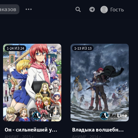
аказов
Гость
1-24 ИЗ 24
1-13 ИЗ 13
Он - сильнейший учитель! / Denpa Kyoushi TV
Владыка волшебных стрел и девы войны / Madan no Ou to Vanadis
АНИМЕ , 2015 г.
АНИМЕ , 2014 г.