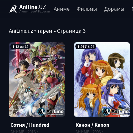
Aniline
.UZ
Аниме
Фильмы
Дорамы
Линия твоей Радости
AniLine.uz
» гарем » Страница 3
1-12 из 12
1-24 ИЗ 24
Сотня / Hundred
Канон / Kanon
АНИМЕ , 2016 г.
АНИМЕ , 2006 г.