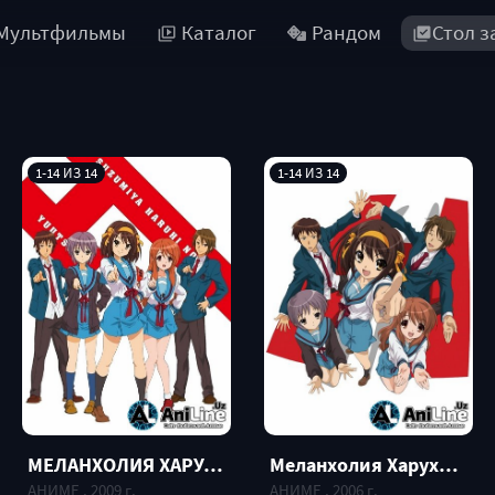
Мультфильмы
Каталог
Рандом
Стол з
1-14 ИЗ 14
1-14 ИЗ 14
МЕЛАНХОЛИЯ ХАРУХИ СУДЗУМИИ [ТВ-2] / THE MELANCHOLY OF HARUHI SUZUMIYA [TV-2]
Меланхолия Харухи Судзумии [ТВ-1] / The Melancholy of Haruhi Suzumiya [TV-1]
АНИМЕ , 2009 г.
АНИМЕ , 2006 г.