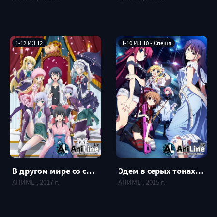
1-12 ИЗ 12
1-10 ИЗ 10 - Cпешл
Эдем в серых тонах / Grisaia no Rakuen
В другом мире со смартфоном / Isekai wa Smartphone to Tomo ni.
АНИМЕ , 2015 г.
АНИМЕ , 2017 г.