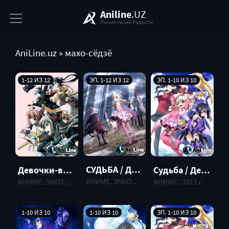
Aniline
.UZ
Линия твоей Радости
AniLine.uz
» махо-сёдзё
1-12 ИЗ 12
ЭП. 1-12 ИЗ 12
ЭП. 1-10 ИЗ 10
СУДЬБА / ДЕВОЧКА ВОЛШЕБНИЦА ИЛИЯ [ТВ-4] / FATE / KALEID LINER PRISMA ILLYA [TV-4]
Девочки-волшебницы: Специальная операция / Mahou Shoujo Tokushusen Asuka
Судьба / Девочка волшебница Илия [ТВ-1] / Fate / Kaleid Liner Prisma Illya [TV-1]
АНИМЕ, ЗАКОНЧЕННЫЕ , 2018 г.
АНИМЕ, ЗАКОНЧЕННЫЕ , 2019 г.
АНИМЕ , 2013 г.
1-10 ИЗ 10
1-10 ИЗ 10
ЭП. 1-10 ИЗ 10