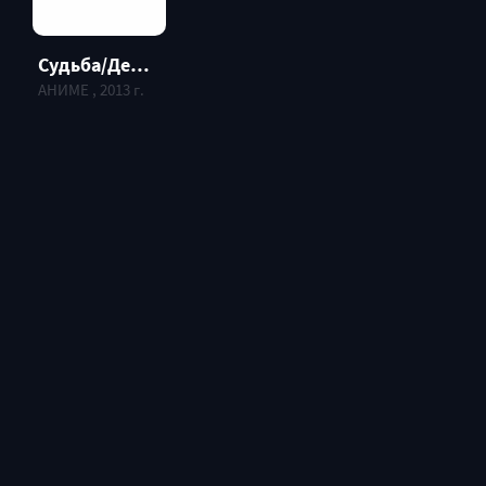
Судьба/Девочка-волшебница Илия / Fate/Kaleid Liner Prisma Illya
АНИМЕ , 2013 г.