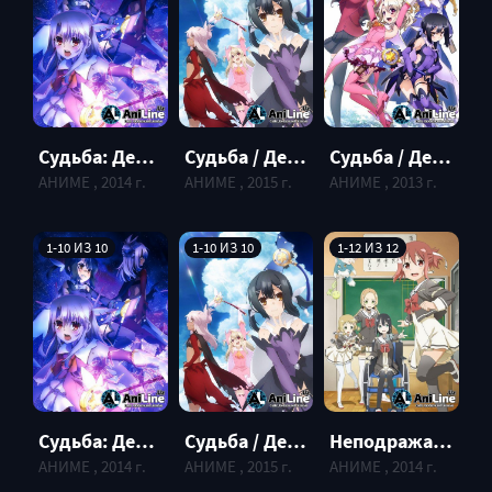
Судьба / Девочка волшебница Илия [ТВ-3] / Fate / Kaleid Liner Prisma Illya [TV-3]
Судьба: Девочка-волшебница Иллия [ТВ-2] / Fate/Kaleid Liner Prisma Illya Zwei! [TV-2]
Судьба / Девочка волшебница Илия [ТВ-1] / Fate / Kaleid Liner Prisma Illya [TV-1]
АНИМЕ , 2015 г.
АНИМЕ , 2014 г.
АНИМЕ , 2013 г.
1-10 ИЗ 10
1-10 ИЗ 10
1-12 ИЗ 12
Судьба / Девочка волшебница Илия [ТВ-3] / Fate / Kaleid Liner Prisma Illya [TV-3]
Судьба: Девочка-волшебница Иллия [ТВ-2] / Fate/Kaleid Liner Prisma Illya Zwei! [TV-2]
Неподражаемая Юки Юна / Yuuki Yuuna wa Yuusha de Aru
АНИМЕ , 2015 г.
АНИМЕ , 2014 г.
АНИМЕ , 2014 г.