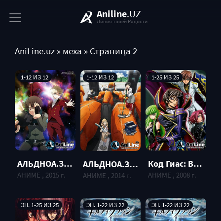
Aniline
.UZ
Линия твоей Радости
AniLine.uz
» меха » Страница 2
1-12 ИЗ 12
1-12 ИЗ 12
1-25 ИЗ 25
АЛЬДНОА.ЗЕРО ТВ-2 / ALDNOAH.ZERO TV-2
Код Гиас: Восставший Лелуш (ТВ-2) / Code Geass Hangyaku no Lelouch R2
АЛЬДНОА.ЗЕРО / ALDNOAH.ZERO
АНИМЕ , 2015 г.
АНИМЕ , 2008 г.
АНИМЕ , 2014 г.
ЭП. 1-25 ИЗ 25
ЭП. 1-22 ИЗ 22
ЭП. 1-22 ИЗ 22