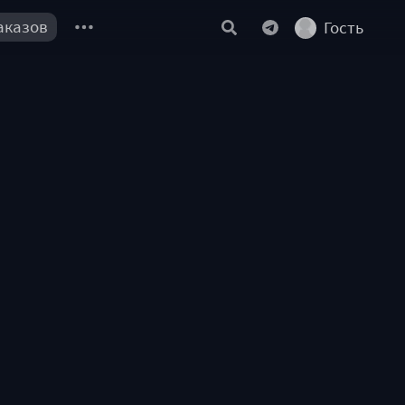
аказов
Гость