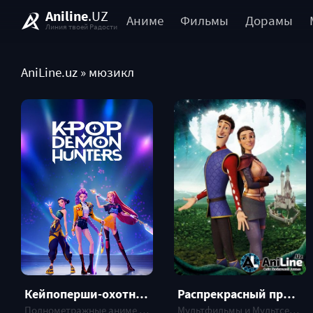
Aniline
.UZ
Аниме
Фильмы
Дорамы
Линия твоей Радости
AniLine.uz
» мюзикл
Кейпоперши-охотницы на демонов
Распрекрасный принц / Charming
Полнометражные аниме , ФИЛЬМ, 2025 г.
Мультфильмы и Мультсериалы , ФИЛЬМ, 2018 г.