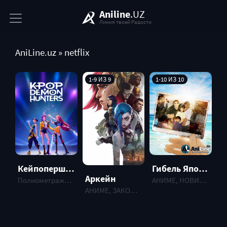
Aniline
.UZ
Линия твоей Радости
AniLine.uz
» netflix
1-9 ИЗ 9
1-10 ИЗ 10
Кейпоперши-охотницы на демонов
Гибель Японии 2020 / Japan Sinks 2020
Аркейн
Полнометражные аниме , ФИЛЬМ, 2025 г.
АНИМЕ, НОВИНКИ , 2020 г.
АНИМЕ, ЗАКОНЧЕННЫЕ , 2021 г.