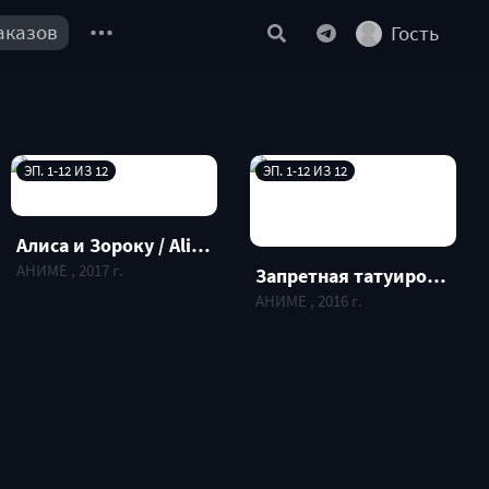
аказов
Гость
ЭП. 1-12 ИЗ 12
ЭП. 1-12 ИЗ 12
Алиса и Зороку / Alice to Zouroku
АНИМЕ , 2017 г.
Запретная татуировка / Taboo-Tattoo
АНИМЕ , 2016 г.