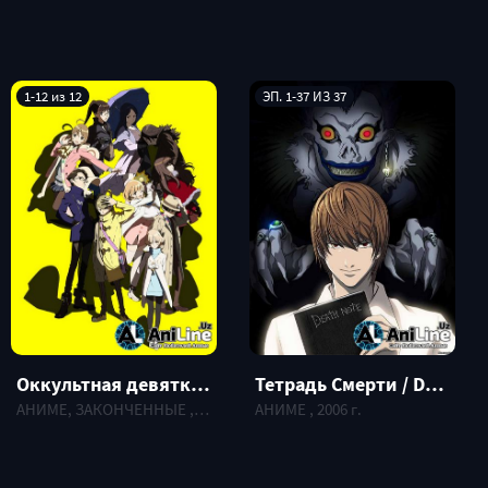
1-12 из 12
ЭП. 1-37 ИЗ 37
Оккультная девятка / OCCULTIC;NINE
Тетрадь Смерти / Death Note
АНИМЕ, ЗАКОНЧЕННЫЕ , 2016 г.
АНИМЕ , 2006 г.