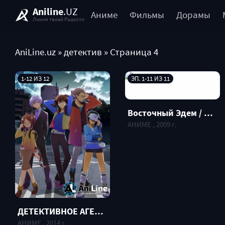
Aniline
.UZ
Аниме
Фильмы
Дорамы
Линия твоей Радости
AniLine.uz
» детектив » Страница 4
1-12 ИЗ 12
ЭП. 1-11 ИЗ 11
Восточный Эдем / Higashi no Eden
АНИМЕ , 2009 г.
ДЕТЕКТИВНОЕ АГЕНСТВО ХАМАТОРА / HAMATORA THE ANIMATION
АНИМЕ , 2014 г.