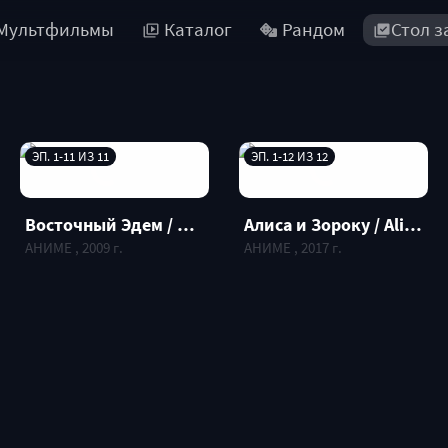
Мультфильмы
Каталог
Рандом
Стол з
ЭП. 1-11 ИЗ 11
ЭП. 1-12 ИЗ 12
Восточный Эдем / Higashi no Eden
Алиса и Зороку / Alice to Zouroku
АНИМЕ , 2009 г.
АНИМЕ , 2017 г.