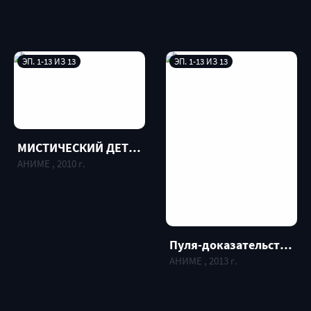
ЭП. 1-13 ИЗ 13
ЭП. 1-13 ИЗ 13
МИСТИЧЕСКИЙ ДЕТЕКТИВ ЯКУМО / SHINREI TANTEI YAKUMO
АНИМЕ , 2010 г.
Пуля-доказательство: Академия надежды и отчаявшиеся старшеклассники / Danganronpa Kibou no Gakuen to Zetsubou no Koukousei The Animation
АНИМЕ , 2013 г.