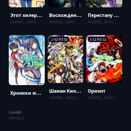
Этот хилер меня бесит! (2022)
Восхождение героя щита [ТВ-2] (2022)
Перестану быть героем (2022)
АНИМЕ, ЗАКОНЧЕННЫЕ , 2022 г.
АНИМЕ, ЗАКОНЧЕННЫЕ , 2022 г.
АНИМЕ, ЗАКОНЧЕННЫЕ , 2022 г.
1-52 ИЗ 52
1-12 ИЗ 12
Ориент
Шаман Кинг (2021)
Хроники мифического духа [Ранобэ]
АНИМЕ, ЗАКОНЧЕННЫЕ , 2022 г.
АНИМЕ, ЗАКОНЧЕННЫЕ , 2021 г.
LionWi
РАНОБЭ