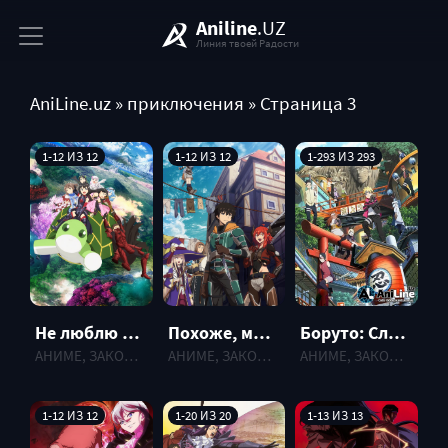
Aniline
.UZ
Линия твоей Радости
AniLine.uz
» приключения » Страница 3
1-12 ИЗ 12
1-12 ИЗ 12
1-293 ИЗ 293
Не люблю боль, поэтому собираюсь вложить всё в защиту [ТВ-2] (2023)
Похоже, мнительные авантюристы спасут мир (2023)
Боруто: Следующее поколение Наруто
АНИМЕ, ЗАКОНЧЕННЫЕ , 2023 г.
АНИМЕ, ЗАКОНЧЕННЫЕ , 2023 г.
АНИМЕ, ЗАКОНЧЕННЫЕ , 2017 г.
1-12 ИЗ 12
1-20 ИЗ 20
1-13 ИЗ 13