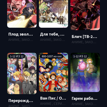
Плод эволюции [ТВ-2] (2023)
Для тебя, Бессмертный [ТВ-2] (2022)
Блич [ТВ-2] (2022)
АНИМЕ, ЗАКОНЧЕННЫЕ , 2023 г.
АНИМЕ, ЗАКОНЧЕННЫЕ , 2022 г.
АНИМЕ, ЗАКОНЧЕННЫЕ , 2022 г.
1-12 ИЗ 12
800-1037 из xxx
1-12 ИЗ 12
Ван Пис / One Piece
Гарем рабов в лабиринте другого мира (2022)
Перерождение Дяди
АНИМЕ , СЕРИАЛ, 1999 г.
АНИМЕ, ЗАКОНЧЕННЫЕ , 2022 г.
АНИМЕ, ЗАКОНЧЕННЫЕ , 2022 г.