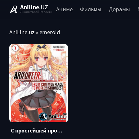
Aniline
.UZ
Аниме
Фильмы
Дорамы
Линия твоей Радости
AniLine.uz
» emerold
С простейшей профессией к Сильнейшему в мире [Ранобэ]