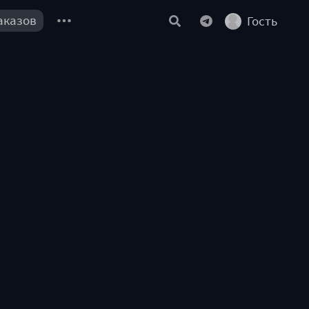
аказов
Гость