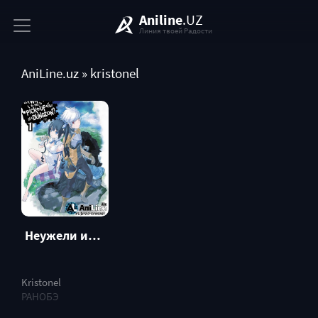
Aniline
.UZ
Линия твоей Радости
AniLine.uz
» kristonel
Неужели искать встречи в подземелье — неправильно? [Ранобэ]
Kristonel
РАНОБЭ