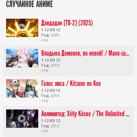
СЛУЧАЙНОЕ АНИМЕ
Дандадан [ТВ-2] (2025)
1-12 ИЗ 12
Год:
2025
+16
Владыка Демонов, по новой! / Maou-sama, Retry!
1-12 ИЗ 12
Год:
2019
+16
Голос лиса / Kitsune no Koe
1-12 ИЗ 12
Год:
2018
+16
Анлимитед: Хёбу Кёске / The Unlimited – Hyoubu Kyousuke
1-12 ИЗ 12
Год:
2013
+16