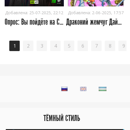
Добавлена:
25-07-2025, 22:12
Добавлена:
2-06-2025, 17:57
Опрос: Вы пойдёте на Comic Con Tashkent 2025?
Драконий жемчуг Дайма (2024)
1
2
3
4
5
6
7
8
9
ТЁМНЫЙ СТИЛЬ