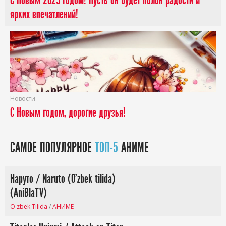
С Новым 2025 годом! Пусть он будет полон радости и
ярких впечатлений!
Новости
С Новым годом, дорогие друзья!
САМОЕ ПОПУЛЯРНОЕ
ТОП-5
АНИМЕ
Наруто / Naruto (O'zbek tilida)
(AniBlaTV)
O'zbek Tilida
/
АНИМЕ