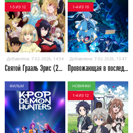
1-5 ИЗ 12
1-4 ИЗ 10
Добавлена:
7-02-2026, 14:54
Добавлена:
7-02-2026, 13:47
Святой Грааль Эрис (2026)
Провожающая в последний путь Фрирен [ТВ-2]
ФИЛЬМ
НОВИНКИ
1-4 ИЗ 12