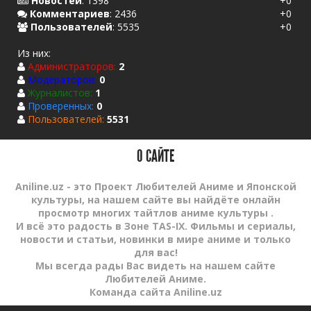
Новостей
:
1398
+0
Комментариев
:
2436
+0
Пользователей
:
5535
+0
Из них:
Администраторов:
2
Модераторов:
0
Журналистов:
1
Проверенных:
0
Пользователей:
5531
О САЙТЕ
Aniline.uz - это Проект Любителей Аниме и Японской
культуры, на нашем сайте вы найдёте онлайн
просмотр многих тайтлов аниме культуры .
И всё это радость в Зоне TAS-IX. Фильмы и сериалы,
новости и статьи, новинки в мире аниме и только
для вас!
Мы всегда рады Вас видеть на нашем сайте
Любителей Аниме.
Команда сайта Aniline.uz