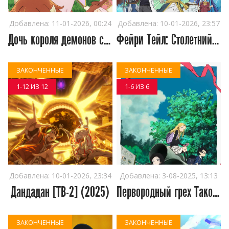
Добавлена:
11-01-2026, 00:24
Добавлена:
10-01-2026, 23:57
Дочь короля демонов слишком добрая! (2026)
Фейри Тейл: Столетний квест (2024)
ЗАКОНЧЕННЫЕ
ЗАКОНЧЕННЫЕ
1-12 ИЗ 12
1-6 ИЗ 6
Добавлена:
10-01-2026, 23:34
Добавлена:
3-08-2025, 13:13
Дандадан [ТВ-2] (2025)
Первородный грех Такопи (2025)
ЗАКОНЧЕННЫЕ
ЗАКОНЧЕННЫЕ