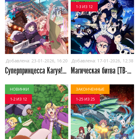
1-3 ИЗ 12
Добавлена:
23-01-2026, 16:20
Добавлена:
17-01-2026, 12:38
Суперпринцесса Кагуя! (2026)
Магическая битва [ТВ-3] (2026)
НОВИНКИ
ЗАКОНЧЕННЫЕ
1-2 ИЗ 12
1-25 ИЗ 25