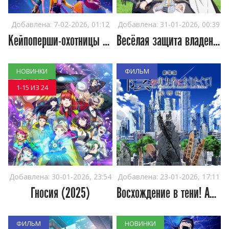
Добавлена:
7-02-2026, 01:12
Добавлена:
31-01-2026, 00:39
Кейпоперши-охотницы на демонов
Весёлая защита владений беспечного лорда: Превращение безымянной деревни в
НОВИНКИ
ФИЛЬМ
1-15 ИЗ 24
Добавлена:
30-01-2026, 23:54
Добавлена:
23-01-2026, 17:11
Гносия (2025)
Восхождение в тени! Арка отголосков прошлого
ФИЛЬМ
НОВИНКИ